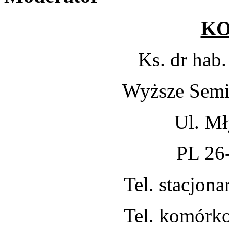
K
Ks. dr hab
Wyższe Sem
Ul. Mł
PL 26
Tel. stacjon
Tel. komórk