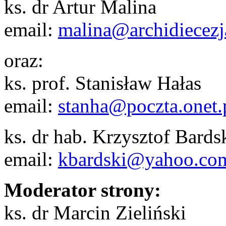
ks. dr Artur Malina
email:
malina@archidiecezj
oraz:
ks. prof. Stanisław Hałas
email:
stanha@poczta.onet.
ks. dr hab. Krzysztof Bards
email:
kbardski@yahoo.co
Moderator strony:
ks. dr Marcin Zieliński