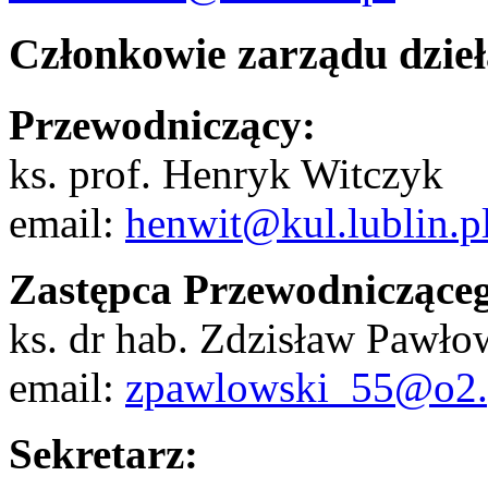
Członkowie zarządu dzieła
Przewodniczący:
ks. prof. Henryk Witczyk
email:
henwit@kul.lublin.p
Zastępca Przewodnicząceg
ks. dr hab. Zdzisław Pawło
email:
zpawlowski_55@o2.
Sekretarz: