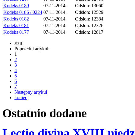
Kodeks 0189
07-11-2014
Odsłon: 13060
Kodeks 0186 / 0224
07-11-2014
Odsłon: 12529
Kodeks 0182
07-11-2014
Odsłon: 12384
Kodeks 0181
07-11-2014
Odsłon: 12326
Kodeks 0177
07-11-2014
Odsłon: 12817
start
Poprzedni artykuł
1
2
3
4
5
6
7
Następny artykuł
koniec
Ostatnio
dodane
Lectio divina XVIII niedz