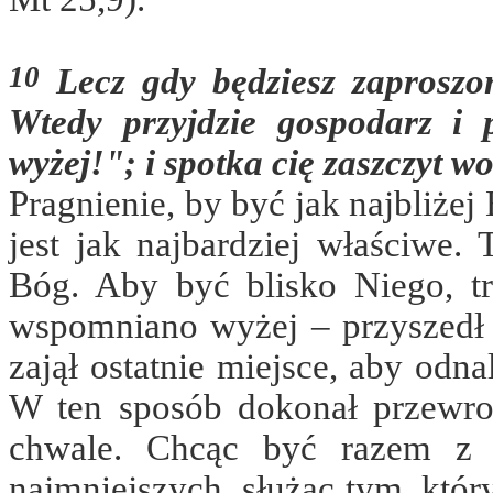
10
Lecz gdy będziesz zaproszon
Wtedy przyjdzie gospodarz i p
wyżej!"; i spotka cię zaszczyt 
Pragnienie, by być jak najbliże
jest jak najbardziej właściwe. 
Bóg. Aby być blisko Niego, tr
wspomniano wyżej – przyszedł n
zajął ostatnie miejsce, aby odna
W ten sposób dokonał przewro
chwale. Chcąc być razem z N
najmniejszych, służąc tym, któ