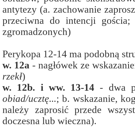
antytezy (a. zachowanie zaprosz
przeciwna do intencji gościa
zgromadzonych)
Perykopa 12-14 ma podobną stru
w. 12a
- nagłówek ze wskazanie
rzekł
)
w. 12b. i ww. 13-14
- dwa pa
obiad/ucztę...
; b. wskazanie, ko
należy zaprosić przede wszyst
doczesna lub wieczna).