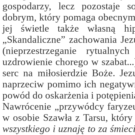
gospodarzy, lecz pozostaje
dobrym, który pomaga obecnym 
jej świetle także własną hi
„Skandaliczne” zachowania Jez
(nieprzestrzeganie rytualnyc
uzdrowienie chorego w szabat...
serc na miłosierdzie Boże. Je
naprzeciw pomimo ich negatyw
powód do oskarżenia i potępienia
Nawrócenie „przywódcy faryzeu
w osobie Szawła z Tarsu, któr
wszystkiego i uznaję to za śmiec