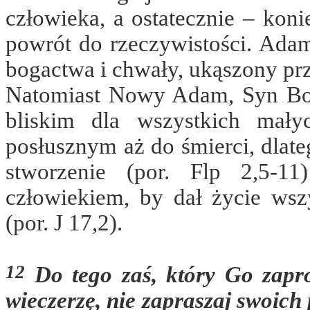
człowieka, a ostatecznie – koni
powrót do rzeczywistości. Adam
bogactwa i chwały, ukąszony prz
Natomiast Nowy Adam, Syn Boży
bliskim dla wszystkich małyc
posłusznym aż do śmierci, dla
stworzenie (por. Flp 2,5-1
człowiekiem, by dał życie wsz
(por. J 17,2).
12
Do tego zaś, który Go zapro
wieczerzę, nie zapraszaj swoich 