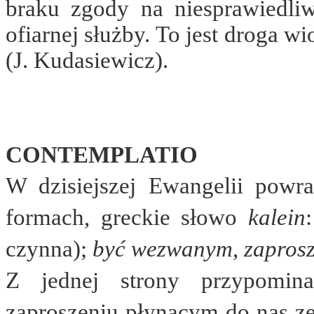
braku zgody na niesprawiedliw
ofiarnej służby. To jest droga w
(J. Kudasiewicz).
CONTEMPLATIO
W dzisiejszej Ewangelii powra
formach, greckie słowo
kalein
czynna);
być wezwanym
,
zapros
Z jednej strony przypomin
zaproszeniu płynącym do nas ze