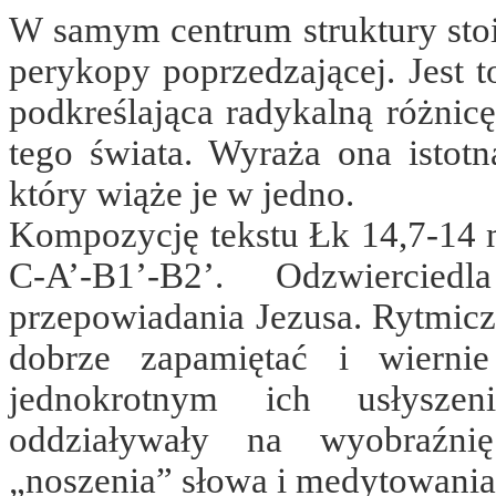
W samym centrum struktury stoi 
perykopy poprzedzającej. Jest t
podkreślająca radykalną różnic
tego świata. Wyraża ona istotn
który wiąże je w jedno.
Kompozycję tekstu Łk 14,7-14 
C-A’-B1’-B2’. Odzwiercied
przepowiadania Jezusa. Rytmicz
dobrze zapamiętać i wierni
jednokrotnym ich usłyszen
oddziaływały na wyobraźnię
„noszenia” słowa i medytowania