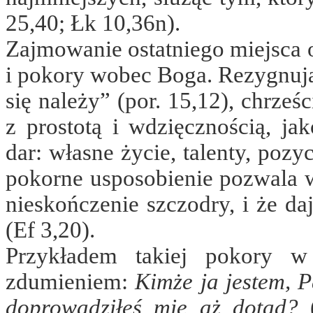
25,40; Łk 10,36n).
Zajmowanie ostatniego miejsca 
i pokory wobec Boga. Rezygnując
się należy” (por. 15,12), chrze
z prostotą i wdzięcznością, ja
dar: własne życie, talenty, pozyc
pokorne usposobienie pozwala w
nieskończenie szczodry, i że da
(Ef 3,20).
Przykładem takiej pokory w
zdumieniem:
Kimże ja jestem, P
doprowadziłeś mię aż dotąd?