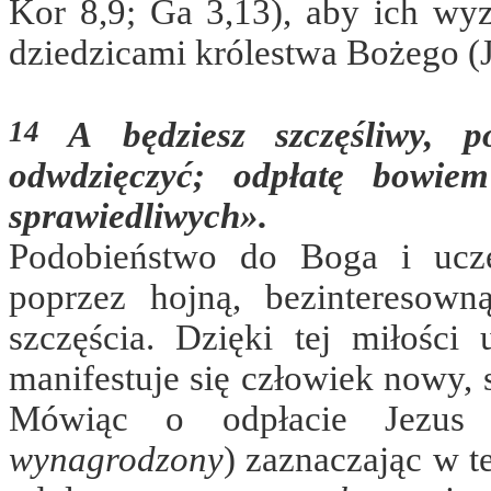
Kor 8,9; Ga 3,13), aby ich wyz
dziedzicami królestwa Bożego (J
14
A będziesz szczęśliwy, p
odwdzięczyć; odpłatę bowie
sprawiedliwych».
Podobieństwo do Boga i ucze
poprzez hojną, bezinteresown
szczęścia. Dzięki tej miłości
manifestuje się człowiek nowy,
Mówiąc o odpłacie Jezus
wynagrodzony
) zaznaczając w t