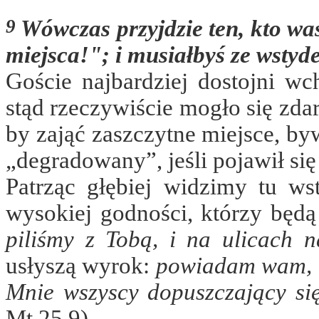
9
Wówczas przyjdzie ten, kto was
miejsca!"; i musiałbyś ze wstyd
Goście najbardziej dostojni wch
stąd rzeczywiście mogło się zdar
by zająć zaszczytne miejsce, b
„degradowany”, jeśli pojawił się
Patrząc głębiej widzimy tu w
wysokiej godności, którzy będ
piliśmy z Tobą, i na ulicach n
usłyszą wyrok:
powiadam wam, ni
Mnie wszyscy dopuszczający się
Mt 25,9).