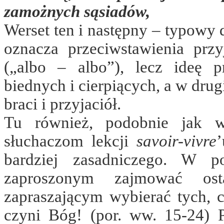
zamożnych sąsiadów,
Werset ten i następny – typowy 
oznacza przeciwstawienia prz
(„albo – albo”), lecz ideę p
biednych i cierpiących, a w drug
braci i przyjaciół.
Tu również, podobnie jak w
słuchaczom lekcji
savoir-vivre
’
bardziej zasadniczego. W p
zaproszonym zajmować ost
zapraszającym wybierać tych, c
czyni Bóg! (por. ww. 15-24) P