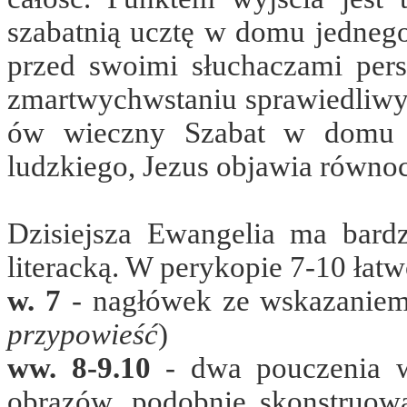
szabatnią ucztę w domu jednego
przed swoimi słuchaczami pers
zmartwychwstaniu sprawiedliwy
ów wieczny Szabat w domu B
ludzkiego, Jezus objawia równoc
Dzisiejsza Ewangelia ma bardz
literacką.
W perykopie 7-10 łatw
w. 7
- nagłówek ze wskazaniem
przypowieść
)
ww. 8-9.10
- dwa pouczenia w
obrazów, podobnie skonstruowa