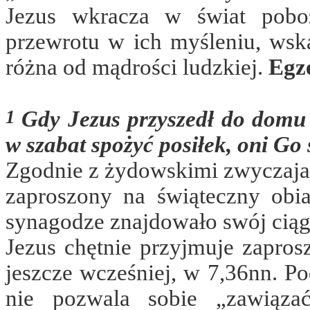
Jezus wkracza w świat poboż
przewrotu w ich myśleniu, wska
różna od mądrości ludzkiej.
Egz
1
Gdy Jezus przyszedł do domu
w szabat spożyć posiłek, oni Go ś
Zgodnie z żydowskimi zwyczajam
zaproszony na świąteczny obi
synagodze znajdowało swój ciąg 
Jezus chętnie przyjmuje zapros
jeszcze wcześniej, w 7,36nn. Po
nie pozwala sobie „zawiązać