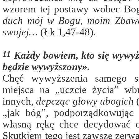
wzorem tej postawy wobec Bog
duch mój w Bogu, moim Zbawcy
swojej…
(Łk 1,47-48).
11
Każdy bowiem, kto się wywyższ
będzie wywyższony».
Chęć wywyższenia samego si
miejsca na „uczcie życia” w
innych,
depcząc głowy ubogich
(
„jak bóg”, podporządkowując
własną rękę chce decydować o
Skutkiem tego jest zawsze zerw