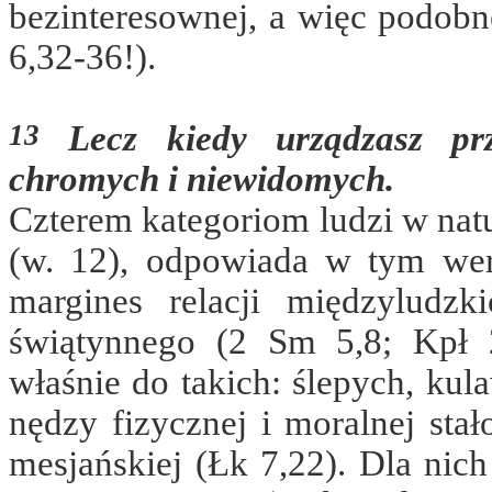
bezinteresownej, a więc podobn
6,32-36!).
13
Lecz kiedy urządzasz przy
chromych i niewidomych.
Czterem kategoriom ludzi w nat
(w. 12), odpowiada w tym wers
margines relacji międzyludz
świątynnego (2 Sm 5,8; Kpł 2
właśnie do takich: ślepych, kul
nędzy fizycznej i moralnej sta
mesjańskiej (Łk 7,22). Dla nich